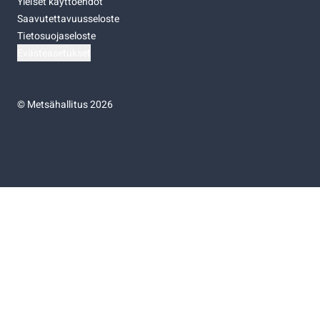
Yleiset käyttöehdot
Saavutettavuusseloste
Tietosuojaseloste
Evästeasetukset
©
Metsähallitus 2026