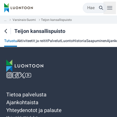
Hae
...
Varsinais-Suomi
Teijon kansallispuisto
Teijon kansallispuisto
Tutustu
Aktiviteetit ja reitit
Palvelut
Luonto
Historia
Saapuminen
Ajank
Tietoa palvelusta
Ajankohtaista
Yhteydenotot ja palaute